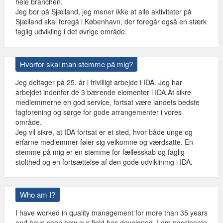
hele branchen.
Jeg bor på Sjælland, jeg mener ikke at alle aktiviteter på
Sjælland skal foregå i København, der foregår også en stærk
faglig udvikling i det øvrige område.
Hvorfor skal man stemme på mig?
Jeg deltager på 25. år i frivilligt arbejde i IDA. Jeg har
arbejdet indenfor de 3 bærende elementer i IDA.At sikre
medlemmerne en god service, fortsat være landets bedste
fagforening og sørge for gode arrangementer i vores
område.
Jeg vil sikre, at IDA fortsat er et sted, hvor både unge og
erfarne medlemmer føler sig velkomne og værdsatte. En
stemme på mig er en stemme for fællesskab og faglig
stolthed og en fortsættelse af den gode udviklinmg i IDA.
Who am I?
I have worked in quality management for more than 35 years
and have seen how our field has developed. I am passionate