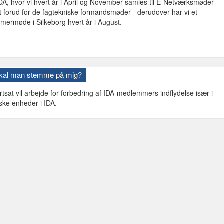
DA, hvor vi hvert år i April og November samles til E-Netværksmøder
 forud for de fagtekniske formandsmøder - derudover har vi et
mermøde i Silkeborg hvert år i August.
skal man stemme på mig?
ortsat vil arbejde for forbedring af IDA-medlemmers indflydelse især i
ske enheder i IDA.