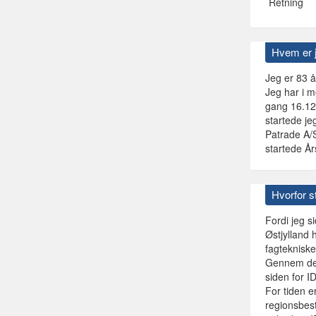
Retning
Hvem er 
Jeg er 83 å
Jeg har i m
gang 16.12.
startede je
Patrade A/S
startede År
Hvorfor st
Fordi jeg s
Østjylland 
fagtekniske
Gennem de m
siden for I
For tiden e
regionsbest