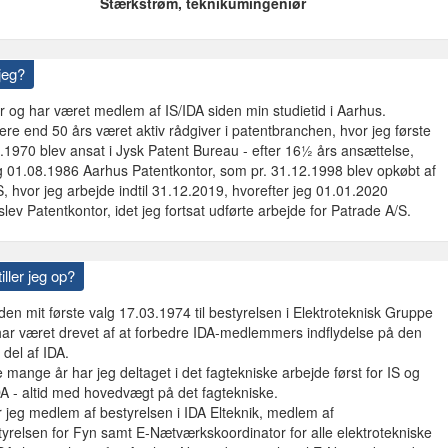
Stærkstrøm, teknikumingeniør
jeg?
r og har været medlem af IS/IDA siden min studietid i Aarhus.
ere end 50 års været aktiv rådgiver i patentbranchen, hvor jeg første
1970 blev ansat i Jysk Patent Bureau - efter 16½ års ansættelse,
g 01.08.1986 Aarhus Patentkontor, som pr. 31.12.1998 blev opkøbt af
, hvor jeg arbejde indtil 31.12.2019, hvorefter jeg 01.01.2020
slev Patentkontor, idet jeg fortsat udførte arbejde for Patrade A/S.
iller jeg op?
iden mit første valg 17.03.1974 til bestyrelsen i Elektroteknisk Gruppe
har været drevet af at forbedre IDA-medlemmers indflydelse på den
 del af IDA.
ange år har jeg deltaget i det fagtekniske arbejde først for IS og
DA - altid med hovedvægt på det fagtekniske.
r jeg medlem af bestyrelsen i IDA Elteknik, medlem af
yrelsen for Fyn samt E-Nætværkskoordinator for alle elektrotekniske