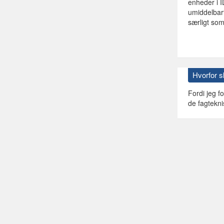
enheder i I
umiddelbart
særligt som
Hvorfor 
Fordi jeg f
de fagtekni