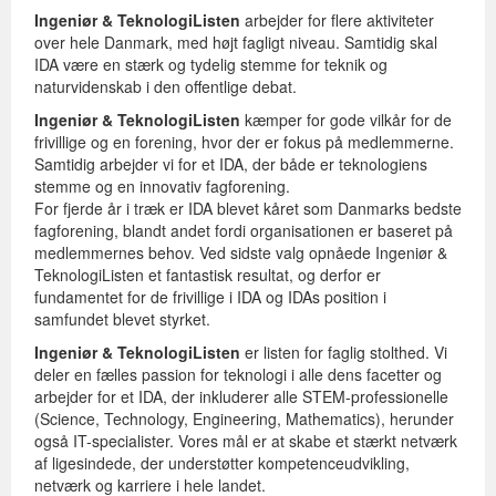
Ingeniør & TeknologiListen
arbejder for flere aktiviteter
over hele Danmark, med højt fagligt niveau. Samtidig skal
IDA være en stærk og tydelig stemme for teknik og
naturvidenskab i den offentlige debat.
Ingeniør & TeknologiListen
kæmper for gode vilkår for de
frivillige og en forening, hvor der er fokus på medlemmerne.
Samtidig arbejder vi for et IDA, der både er teknologiens
stemme og en innovativ fagforening.
For fjerde år i træk er IDA blevet kåret som Danmarks bedste
fagforening, blandt andet fordi organisationen er baseret på
medlemmernes behov. Ved sidste valg opnåede Ingeniør &
TeknologiListen et fantastisk resultat, og derfor er
fundamentet for de frivillige i IDA og IDAs position i
samfundet blevet styrket.
Ingeniør & TeknologiListen
er listen for faglig stolthed. Vi
deler en fælles passion for teknologi i alle dens facetter og
arbejder for et IDA, der inkluderer alle STEM-professionelle
(Science, Technology, Engineering, Mathematics), herunder
også IT-specialister. Vores mål er at skabe et stærkt netværk
af ligesindede, der understøtter kompetenceudvikling,
netværk og karriere i hele landet.