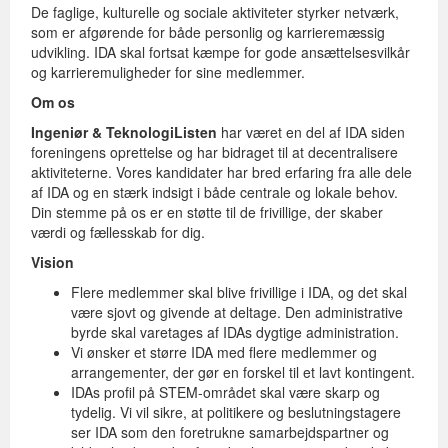
De faglige, kulturelle og sociale aktiviteter styrker netværk,
som er afgørende for både personlig og karrieremæssig
udvikling. IDA skal fortsat kæmpe for gode ansættelsesvilkår
og karrieremuligheder for sine medlemmer.
Om os
Ingeniør & TeknologiListen
har været en del af IDA siden
foreningens oprettelse og har bidraget til at decentralisere
aktiviteterne. Vores kandidater har bred erfaring fra alle dele
af IDA og en stærk indsigt i både centrale og lokale behov.
Din stemme på os er en støtte til de frivillige, der skaber
værdi og fællesskab for dig.
Vision
Flere medlemmer skal blive frivillige i IDA, og det skal
være sjovt og givende at deltage. Den administrative
byrde skal varetages af IDAs dygtige administration.
Vi ønsker et større IDA med flere medlemmer og
arrangementer, der gør en forskel til et lavt kontingent.
IDAs profil på STEM-området skal være skarp og
tydelig. Vi vil sikre, at politikere og beslutningstagere
ser IDA som den foretrukne samarbejdspartner og