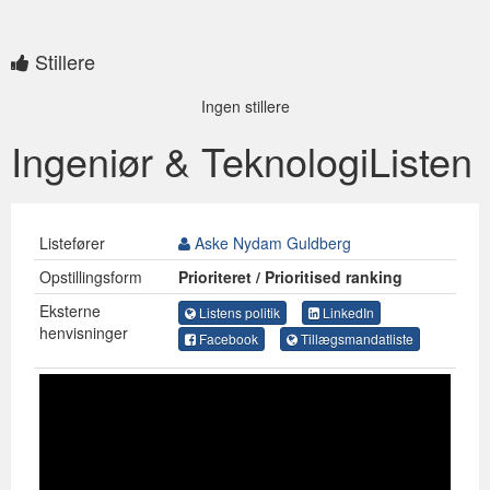
Stillere
Ingen stillere
Ingeniør & TeknologiListen
Listefører
Aske Nydam Guldberg
Opstillingsform
Prioriteret / Prioritised ranking
Eksterne
Listens politik
LinkedIn
henvisninger
Facebook
Tillægsmandatliste