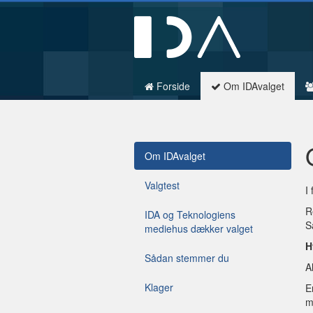
Forside
Om IDAvalget
Om IDAvalget
Valgtest
I
R
IDA og Teknologiens
S
mediehus dækker valget
H
Sådan stemmer du
A
Klager
E
m