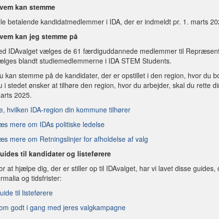
vem kan stemme
lle betalende kandidatmedlemmer i IDA, der er indmeldt pr. 1. marts 2
vem kan jeg stemme på
ed IDAvalget vælges de 61 færdiguddannede medlemmer til Repræsen
ælges blandt studiemedlemmerne i IDA STEM Students.
u kan stemme på de kandidater, der er opstillet i den region, hvor du bor
u i stedet ønsker at tilhøre den region, hvor du arbejder, skal du rette di
arts 2025.
e, hvilken IDA-region din kommune tilhører
æs mere om IDAs politiske ledelse
æs mere om Retningslinjer for afholdelse af valg
uides til kandidater og listeførere
or at hjælpe dig, der er stiller op til IDAvalget, har vi lavet disse guides,
ormalia og tidsfrister:
uide til listeførere
om godt i gang med jeres valgkampagne