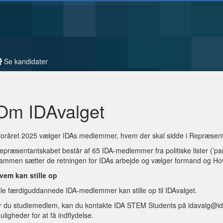
Se kandidater
Om IDAvalget
 foråret 2025 vælger IDAs medlemmer, hvem der skal sidde i Repræsenta
epræsentantskabet består af 65 IDA-medlemmer fra politiske lister (’p
ammen sætter de retningen for IDAs arbejde og vælger formand og Ho
vem kan stille op
lle færdiguddannede IDA-medlemmer kan stille op til IDAvalget.
r du studiemedlem, kan du kontakte IDA STEM Students på
idavalg@id
uligheder for at få indflydelse.