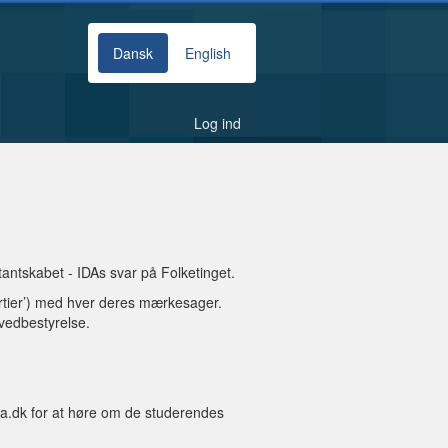
Dansk
English
Log ind
ntskabet - IDAs svar på Folketinget.
artier’) med hver deres mærkesager.
vedbestyrelse.
a.dk
for at høre om de studerendes