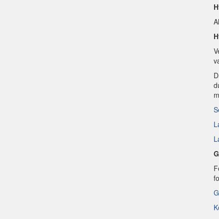
H
A
H
V
v
D
d
m
S
L
L
G
F
f
G
K