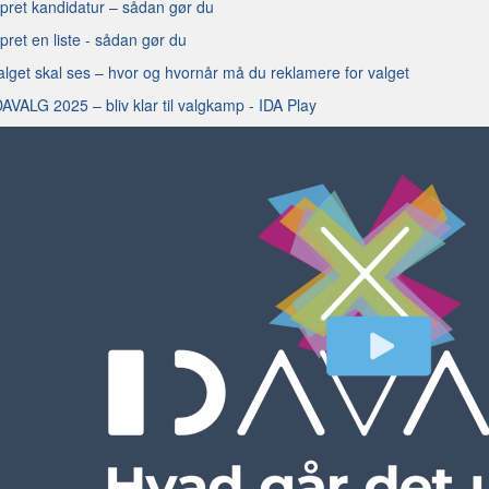
pret kandidatur – sådan gør du
pret en liste - sådan gør du
alget skal ses – hvor og hvornår må du reklamere for valget
DAVALG 2025 – bliv klar til valgkamp - IDA Play