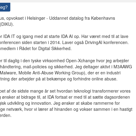
jeg?
hus, opvokset i Helsingør - Uddannet datalog fra Københavns
 (DIKU).
 IDA IT og igang med at starte IDA AI op. Har været med til at lave
onferencen siden starten i 2014. Laver også DrivingAI konferencen.
medlem i Rådet for Digital Sikkerhed.
r til daglig i den tyske virksomhed Open-Xchange hvor jeg arbejder
åndtering, mail-policies og sikkerhed. Jeg deltager aktivt i M3AAWG
Malware, Mobile Anti-Abuse Working Group), der er en industri
ning der arbejder på at bekæmpe og forhindre online abuse.
øbet af de sidste mange år set hvordan teknologi transformerer vores
ønsker at bidrage til, at IDA fortsat er med til at sætte dagsordenen
gisk udvikling og innovation. Jeg ønsker at skabe rammerne for
ige netværk, hvor vi lærer af hinanden og vokser sammen i en hastigt
erden.