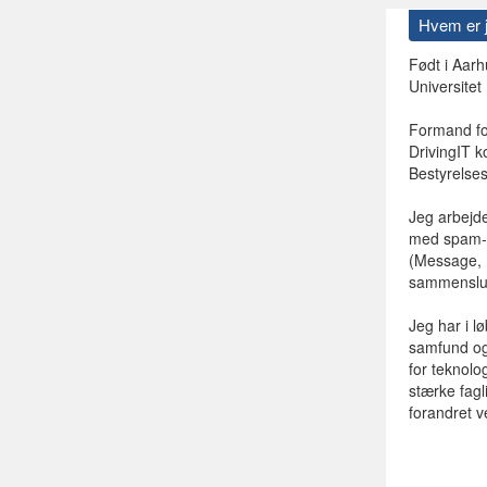
Hvem er 
Født i Aar
Universitet
Formand for
DrivingIT k
Bestyrelses
Jeg arbejde
med spam-h
(Message, 
sammenslut
Jeg har i l
samfund og 
for teknolo
stærke fagl
forandret v