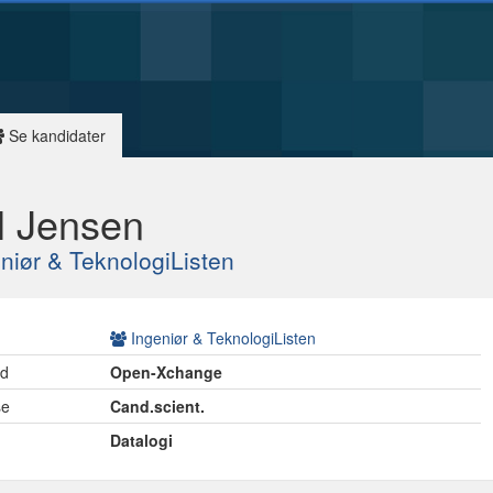
Se kandidater
l Jensen
niør & TeknologiListen
Ingeniør & TeknologiListen
ed
Open-Xchange
se
Cand.scient.
Datalogi