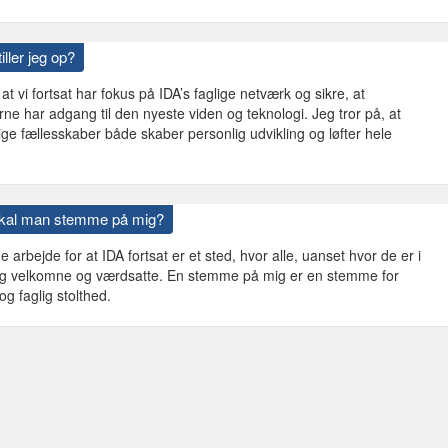
iller jeg op?
at vi fortsat har fokus på IDA’s faglige netværk og sikre, at
 har adgang til den nyeste viden og teknologi. Jeg tror på, at
ige fællesskaber både skaber personlig udvikling og løfter hele
skal man stemme på mig?
e arbejde for at IDA fortsat er et sted, hvor alle, uanset hvor de er i
r sig velkomne og værdsatte. En stemme på mig er en stemme for
og faglig stolthed.