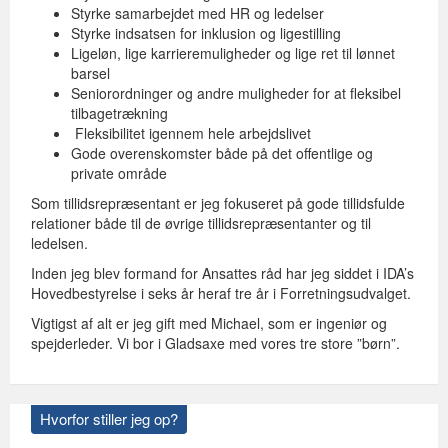
Styrke samarbejdet med HR og ledelser
Styrke indsatsen for inklusion og ligestilling
Ligeløn, lige karrieremuligheder og lige ret til lønnet
barsel
Seniorordninger og andre muligheder for at fleksibel
tilbagetrækning
Fleksibilitet igennem hele arbejdslivet
Gode overenskomster både på det offentlige og
private område
Som tillidsrepræsentant er jeg fokuseret på gode tillidsfulde
relationer både til de øvrige tillidsrepræsentanter og til
ledelsen.
Inden jeg blev formand for Ansattes råd har jeg siddet i IDA’s
Hovedbestyrelse i seks år heraf tre år i Forretningsudvalget.
Vigtigst af alt er jeg gift med Michael, som er ingeniør og
spejderleder. Vi bor i Gladsaxe med vores tre store ”børn”.
Hvorfor stiller jeg op?