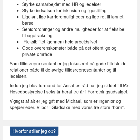
Styrke samarbejdet med HR og ledelser
Styrke indsatsen for inklusion og ligestilling
Ligeløn, lige karrieremuligheder og lige ret til lønnet
barsel
Seniorordninger og andre muligheder for at fleksibel
tilbagetrækning
Fleksibilitet igennem hele arbejdslivet
Gode overenskomster både på det offentlige og
private område
Som tillidsrepræsentant er jeg fokuseret på gode tillidsfulde
relationer både til de øvrige tillidsrepræsentanter og til
ledelsen.
Inden jeg blev formand for Ansattes råd har jeg siddet i IDA’s
Hovedbestyrelse i seks år heraf tre år i Forretningsudvalget.
Vigtigst af alt er jeg gift med Michael, som er ingeniør og
spejderleder. Vi bor i Gladsaxe med vores tre store ”børn”.
Hvorfor stiller jeg op?