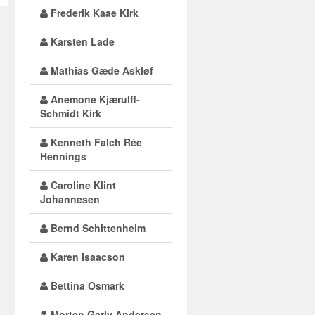
Frederik Kaae Kirk
Karsten Lade
Mathias Gæde Askløf
Anemone Kjærulff-
Schmidt Kirk
Kenneth Falch Rée
Hennings
Caroline Klint
Johannesen
Bernd Schittenhelm
Karen Isaacson
Bettina Osmark
Morten Garly Andersen