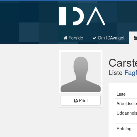
Forside
Om IDAvalget
Carst
Liste
Fagf
Liste
Print
Arbejdsst
Uddannel
Retning