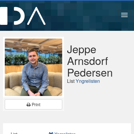
Navi
Jeppe
Arnsdorf
Pedersen
List
Yngrelisten
Print