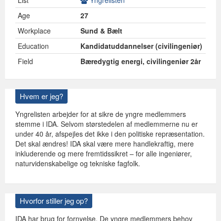
List
Yngrelisten
Age
27
Workplace
Sund & Bælt
Education
Kandidatuddannelser (civilingeniør)
Field
Bæredygtig energi, civilingeniør 2år
Hvem er jeg?
Yngrelisten arbejder for at sikre de yngre medlemmers
stemme i IDA. Selvom størstedelen af medlemmerne nu er
under 40 år, afspejles det ikke i den politiske repræsentation.
Det skal ændres! IDA skal være mere handlekraftig, mere
inkluderende og mere fremtidssikret – for alle ingeniører,
naturvidenskabelige og tekniske fagfolk.
Hvorfor stiller jeg op?
IDA har brug for fornyelse. De yngre medlemmers behov