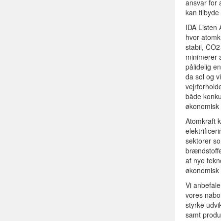
ansvar for
kan tilbyde
IDA Listen 
hvor atomkr
stabil, CO2
minimerer a
pålidelig e
da sol og v
vejrforhold
både konkur
økonomisk 
Atomkraft k
elektrifice
sektorer so
brændstoffe
af nye tekn
økonomisk 
Vi anbefal
vores nabol
styrke udvi
samt produk