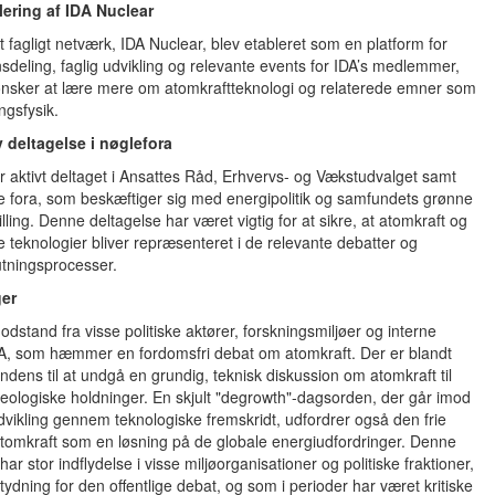
lering af IDA Nuclear
t fagligt netværk, IDA Nuclear, blev etableret som en platform for
sdeling, faglig udvikling og relevante events for IDA’s medlemmer,
ønsker at lære mere om atomkraftteknologi og relaterede emner som
ingsfysik.
v deltagelse i nøglefora
ar aktivt deltaget i Ansattes Råd, Erhvervs- og Vækstudvalget samt
e fora, som beskæftiger sig med energipolitik og samfundets grønne
lling. Denne deltagelse har været vigtig for at sikre, at atomkraft og
 teknologier bliver repræsenteret i de relevante debatter og
utningsprocesser.
ger
dstand fra visse politiske aktører, forskningsmiljøer og interne
IDA, som hæmmer en fordomsfri debat om atomkraft. Der er blandt
ndens til at undgå en grundig, teknisk diskussion om atomkraft til
ideologiske holdninger. En skjult "degrowth"-dagsorden, der går imod
vikling gennem teknologiske fremskridt, udfordrer også den frie
tomkraft som en løsning på de globale energiudfordringer. Denne
ar stor indflydelse i visse miljøorganisationer og politiske fraktioner,
ydning for den offentlige debat, og som i perioder har været kritiske