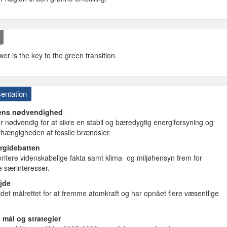
er is the key to the green transition.
entation
ens nødvendighed
r nødvendig for at sikre en stabil og bæredygtig energiforsyning og
fhængigheden af fossile brændsler.
ergidebatten
oritere videnskabelige fakta samt klima- og miljøhensyn frem for
 særinteresser.
jde
jdet målrettet for at fremme atomkraft og har opnået flere væsentlige
 mål og strategier