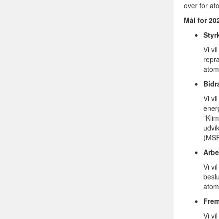
over for at
Mål for 20
Styr
Vi vi
repr
atomk
Bidr
Vi vi
ener
”Kli
udvi
(MSR
Arbe
Vi vi
besl
atom
Frem
Vi vi