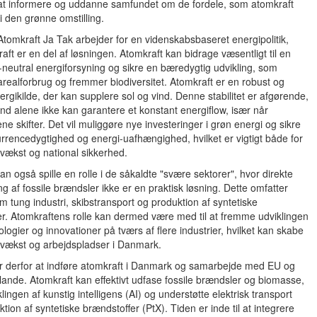
 at informere og uddanne samfundet om de fordele, som atomkraft
 i den grønne omstilling.
Atomkraft Ja Tak arbejder for en videnskabsbaseret energipolitik,
aft er en del af løsningen. Atomkraft kan bidrage væsentligt til en
-neutral energiforsyning og sikre en bæredygtig udvikling, som
realforbrug og fremmer biodiversitet. Atomkraft er en robust og
nergikilde, der kan supplere sol og vind. Denne stabilitet er afgørende,
ind alene ikke kan garantere et konstant energiflow, især når
ene skifter. Det vil muliggøre nye investeringer i grøn energi og sikre
rencedygtighed og energi-uafhængighed, hvilket er vigtigt både for
vækst og national sikkerhed.
an også spille en rolle i de såkaldte "svære sektorer", hvor direkte
ring af fossile brændsler ikke er en praktisk løsning. Dette omfatter
m tung industri, skibstransport og produktion af syntetiske
r. Atomkraftens rolle kan dermed være med til at fremme udviklingen
ologier og innovationer på tværs af flere industrier, hvilket kan skabe
vækst og arbejdspladser i Danmark.
er derfor at indføre atomkraft i Danmark og samarbejde med EU og
ande. Atomkraft kan effektivt udfase fossile brændsler og biomasse,
klingen af kunstig intelligens (AI) og understøtte elektrisk transport
tion af syntetiske brændstoffer (PtX). Tiden er inde til at integrere