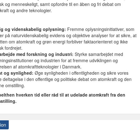
isk og menneskeligt, samt opfordre til en åben og fri debat om
kraft og andre teknologier.
ig og videnskabelig oplysning:
Fremme oplysningsinitiativer, som
r på naturvidenskabelig evidens og objektive analyser for at sikre, at
ten om atomkraft og grøn energi forbliver faktaorienteret og ikke
isk fordrejet.
rbejde med forskning og industri:
Styrke samarbejdet med
ningsinstitutioner og industrien for at fremme udviklingen og
ørelsen af atomkraftteknologier i Danmark.
t og synlighed:
Øge synligheden i offentligheden og sikre vores
e deltagelse i den offentlige og politiske debat om atomkraft og den
e omstilling.
pelthen hverken tid eller råd til at udelade atomkraft fra den
tilling.
ion