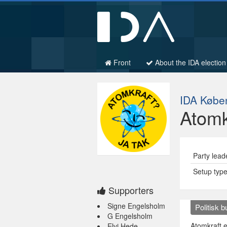
Front
About the IDA election
IDA Købe
Atomk
Party lead
Setup typ
Supporters
Signe Engelsholm
Politisk 
G Engelsholm
Atomkraft e
Elvi Hede-