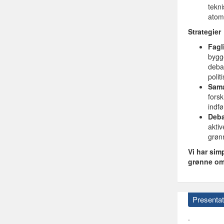
tekn
atom
Strategier
Fagl
bygge
debat
polit
Sama
forsk
indf
Deba
aktiv
grønn
Vi har sim
grønne oms
Presentat
.