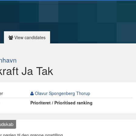
View candidates
nhavn
raft Ja Tak
er
Olavur Spongenberg Thorup
e
Prioriteret / Prioritised ranking
budskab
r nøglen til den grønne omstilling.