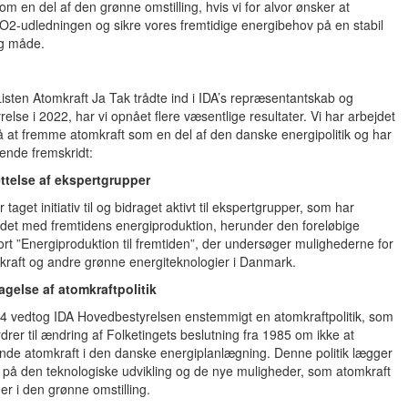
om en del af den grønne omstilling, hvis vi for alvor ønsker at
O2-udledningen og sikre vores fremtidige energibehov på en stabil
ig måde.
isten Atomkraft Ja Tak trådte ind i IDA’s repræsentantskab og
else i 2022, har vi opnået flere væsentlige resultater. Vi har arbejdet
å at fremme atomkraft som en del af den danske energipolitik og har
ende fremskridt:
ttelse af ekspertgrupper
r taget initiativ til og bidraget aktivt til ekspertgrupper, som har
jdet med fremtidens energiproduktion, herunder den foreløbige
ort ”Energiproduktion til fremtiden”, der undersøger mulighederne for
kraft og andre grønne energiteknologier i Danmark.
agelse af atomkraftpolitik
24 vedtog IDA Hovedbestyrelsen enstemmigt en atomkraftpolitik, som
drer til ændring af Folketingets beslutning fra 1985 om ikke at
nde atomkraft i den danske energiplanlægning. Denne politik lægger
 på den teknologiske udvikling og de nye muligheder, som atomkraft
der i den grønne omstilling.