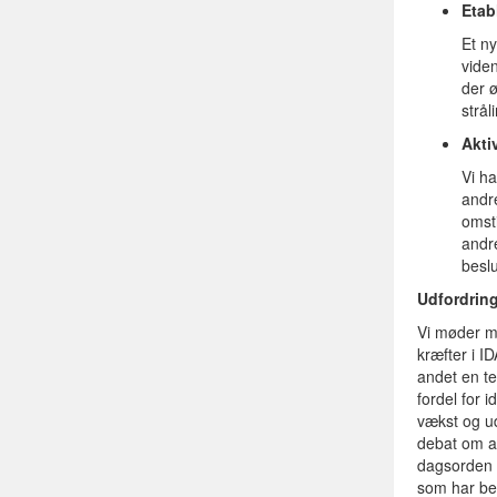
Etab
Et ny
viden
der 
strål
Akti
Vi h
andr
omsti
andre
besl
Udfordrin
Vi møder mo
kræfter i 
andet en te
fordel for 
vækst og ud
debat om a
dagsorden h
som har bet