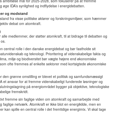
 os ambitiøse mål for 2025-2028, som fokuserer på at fremme
g øge IDA’s synlighed og indflydelse i energidebatten.
ger og modstand
tand fra visse politiske aktører og forskningsmiljøer, som hæmmer
bjektiv debat om atomkraft.
g
r alle medlemmer, der støtter atomkraft, til at bidrage til debatten og
 os.
 en central rolle i den danske energidebat og bør fastholde sit
naturvidenskab og teknologi. Prioritering af videnskabelige fakta og
klima, miljø og biodiversitet bør vægte højere end økonomiske
, som ofte fremmes af enkelte sektorer med kortsigtede økonomiske
vor den grønne omstilling er blevet et politisk og samfundsmæssigt
DA et ansvar for at fremme videnskabeligt funderede løsninger og
eslutningstagning på energiområdet bygger på objektive, teknologiske
belige fremskridt.
ktivt fremme sin faglige viden om atomkraft og samarbejde med
g faglige netværk. Atomkraft er ikke blot en energikilde, men en
er kan spille en central rolle i det fremtidige energimix. Vi skal tage