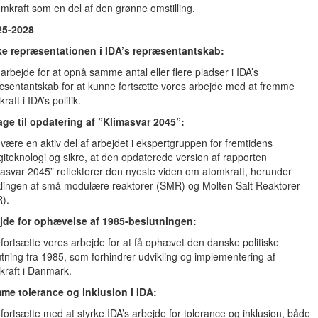
omkraft som en del af den grønne omstilling.
25-2028
ke repræsentationen i IDA’s repræsentantskab:
l arbejde for at opnå samme antal eller flere pladser i IDA’s
æsentantskab for at kunne fortsætte vores arbejde med at fremme
raft i IDA’s politik.
age til opdatering af ”Klimasvar 2045”:
l være en aktiv del af arbejdet i ekspertgruppen for fremtidens
giteknologi og sikre, at den opdaterede version af rapporten
masvar 2045” reflekterer den nyeste viden om atomkraft, herunder
klingen af små modulære reaktorer (SMR) og Molten Salt Reaktorer
).
jde for ophævelse af 1985-beslutningen:
l fortsætte vores arbejde for at få ophævet den danske politiske
utning fra 1985, som forhindrer udvikling og implementering af
kraft i Danmark.
me tolerance og inklusion i IDA:
l fortsætte med at styrke IDA’s arbejde for tolerance og inklusion, både