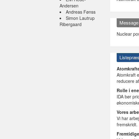
Andersen
Andreas Fønss
Simon Lautrup
Message
Ribergaard
Nuclear pow
Listepræs
Atomkraft
Atomkraft e
reducere a
Rolle i en
IDA bør pri
økonomiske
Vores arbe
Vi har arbe
fremskridt.
Fremtidige