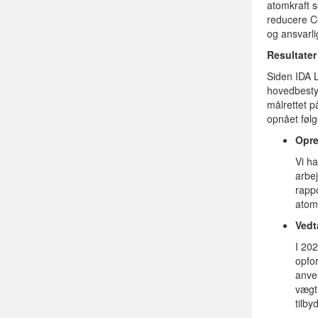
atomkraft s
reducere C
og ansvarl
Resultater
Siden IDA L
hovedbestyr
målrettet p
opnået følg
Opre
Vi ha
arbe
rapp
atom
Vedt
I 20
opfor
anve
vægt
tilby