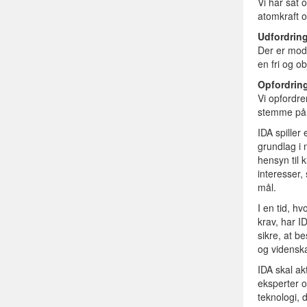
Vi har sat
atomkraft o
Udfordrin
Der er mods
en fri og o
Opfordrin
Vi opfordre
stemme på
IDA spiller
grundlag i 
hensyn til 
interesser
mål.
I en tid, h
krav, har I
sikre, at b
og videnska
IDA skal a
eksperter o
teknologi, d