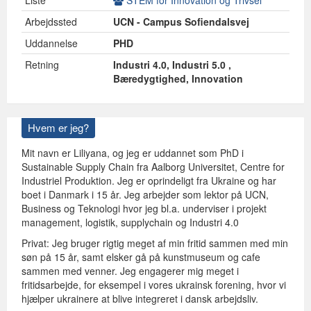
Liste
STEM for Innovation og Trivsel
Arbejdssted
UCN - Campus Sofiendalsvej
Uddannelse
PHD
Retning
Industri 4.0, Industri 5.0 ,
Bæredygtighed, Innovation
Hvem er jeg?
Mit navn er Liliyana, og jeg er uddannet som PhD i
Sustainable Supply Chain fra Aalborg Universitet, Centre for
Industriel Produktion. Jeg er oprindeligt fra Ukraine og har
boet i Danmark i 15 år. Jeg arbejder som lektor på UCN,
Business og Teknologi hvor jeg bl.a. underviser i projekt
management, logistik, supplychain og Industri 4.0
Privat: Jeg bruger rigtig meget af min fritid sammen med min
søn på 15 år, samt elsker gå på kunstmuseum og cafe
sammen med venner. Jeg engagerer mig meget i
fritidsarbejde, for eksempel i vores ukrainsk forening, hvor vi
hjælper ukrainere at blive integreret i dansk arbejdsliv.