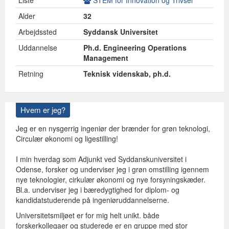
Liste
STEM for Innovation og Trivsel
Alder
32
Arbejdssted
Syddansk Universitet
Uddannelse
Ph.d. Engineering Operations
Management
Retning
Teknisk videnskab, ph.d.
Hvem er jeg?
Jeg er en nysgerrig ingeniør der brænder for grøn teknologi,
Circulær økonomi og ligestilling!
I min hverdag som Adjunkt ved Syddanskuniversitet i
Odense, forsker og underviser jeg i grøn omstilling igennem
nye teknologier, cirkulær økonomi og nye forsyningskæder.
Bl.a. underviser jeg i bæredygtighed for diplom- og
kandidatstuderende på ingeniøruddannelserne.
Universitetsmiljøet er for mig helt unikt. både
forskerkollegaer og studerede er en gruppe med stor