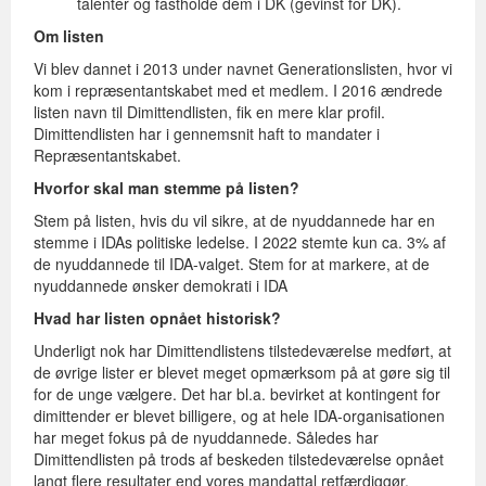
talenter og fastholde dem i DK (gevinst for DK).
Om listen
Vi blev dannet i 2013 under navnet Generationslisten, hvor vi
kom i repræsentantskabet med et medlem. I 2016 ændrede
listen navn til Dimittendlisten, fik en mere klar profil.
Dimittendlisten har i gennemsnit haft to mandater i
Repræsentantskabet.
Hvorfor skal man stemme på listen?
Stem på listen, hvis du vil sikre, at de nyuddannede har en
stemme i IDAs politiske ledelse. I 2022 stemte kun ca. 3% af
de nyuddannede til IDA-valget. Stem for at markere, at de
nyuddannede ønsker demokrati i IDA
Hvad har listen opnået historisk?
Underligt nok har Dimittendlistens tilstedeværelse medført, at
de øvrige lister er blevet meget opmærksom på at gøre sig til
for de unge vælgere. Det har bl.a. bevirket at kontingent for
dimittender er blevet billigere, og at hele IDA-organisationen
har meget fokus på de nyuddannede. Således har
Dimittendlisten på trods af beskeden tilstedeværelse opnået
langt flere resultater end vores mandattal retfærdiggør.