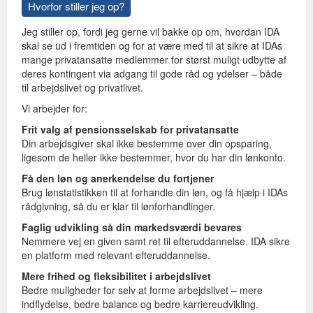
Hvorfor stiller jeg op?
Jeg stiller op, fordi jeg gerne vil bakke op om, hvordan IDA
skal se ud i fremtiden og for at være med til at sikre at IDAs
mange privatansatte medlemmer for størst muligt udbytte af
deres kontingent via adgang til gode råd og ydelser – både
til arbejdslivet og privatlivet.
Vi arbejder for:
Frit valg af pensionsselskab for privatansatte
Din arbejdsgiver skal ikke bestemme over din opsparing,
ligesom de heller ikke bestemmer, hvor du har din lønkonto.
Få den løn og anerkendelse du fortjener
Brug lønstatistikken til at forhandle din løn, og få hjælp i IDAs
rådgivning, så du er klar til lønforhandlinger.
Faglig udvikling så din markedsværdi bevares
Nemmere vej en given samt ret til efteruddannelse. IDA sikre
en platform med relevant efteruddannelse.
Mere frihed og fleksibilitet i arbejdslivet
Bedre muligheder for selv at forme arbejdslivet – mere
indflydelse, bedre balance og bedre karriereudvikling.