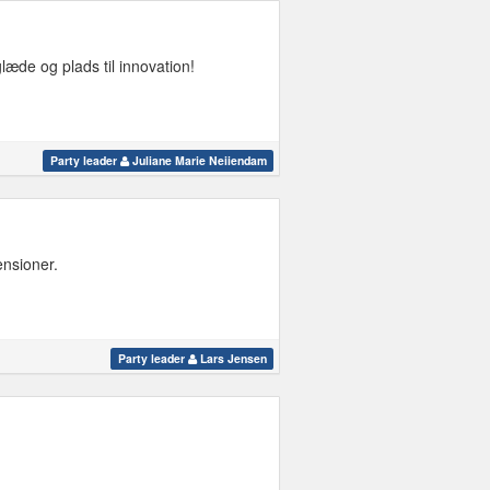
læde og plads til innovation!
Party leader
Juliane Marie Neiiendam
ensioner.
Party leader
Lars Jensen