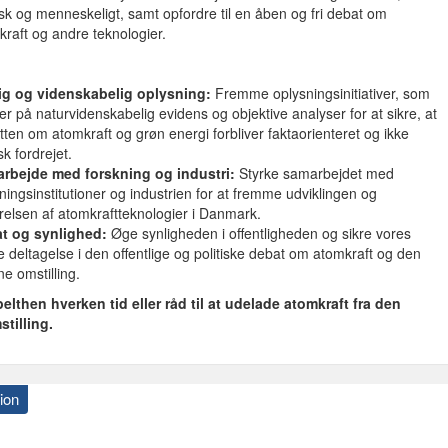
isk og menneskeligt, samt opfordre til en åben og fri debat om
kraft og andre teknologier.
ig og videnskabelig oplysning:
Fremme oplysningsinitiativer, som
r på naturvidenskabelig evidens og objektive analyser for at sikre, at
ten om atomkraft og grøn energi forbliver faktaorienteret og ikke
isk fordrejet.
rbejde med forskning og industri:
Styrke samarbejdet med
ningsinstitutioner og industrien for at fremme udviklingen og
ørelsen af atomkraftteknologier i Danmark.
t og synlighed:
Øge synligheden i offentligheden og sikre vores
e deltagelse i den offentlige og politiske debat om atomkraft og den
e omstilling.
pelthen hverken tid eller råd til at udelade atomkraft fra den
tilling.
ion