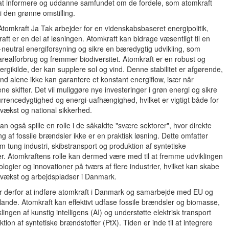
 at informere og uddanne samfundet om de fordele, som atomkraft
 i den grønne omstilling.
Atomkraft Ja Tak arbejder for en videnskabsbaseret energipolitik,
aft er en del af løsningen. Atomkraft kan bidrage væsentligt til en
-neutral energiforsyning og sikre en bæredygtig udvikling, som
realforbrug og fremmer biodiversitet. Atomkraft er en robust og
nergikilde, der kan supplere sol og vind. Denne stabilitet er afgørende,
ind alene ikke kan garantere et konstant energiflow, især når
ene skifter. Det vil muliggøre nye investeringer i grøn energi og sikre
rencedygtighed og energi-uafhængighed, hvilket er vigtigt både for
vækst og national sikkerhed.
an også spille en rolle i de såkaldte "svære sektorer", hvor direkte
ring af fossile brændsler ikke er en praktisk løsning. Dette omfatter
m tung industri, skibstransport og produktion af syntetiske
r. Atomkraftens rolle kan dermed være med til at fremme udviklingen
ologier og innovationer på tværs af flere industrier, hvilket kan skabe
vækst og arbejdspladser i Danmark.
er derfor at indføre atomkraft i Danmark og samarbejde med EU og
ande. Atomkraft kan effektivt udfase fossile brændsler og biomasse,
klingen af kunstig intelligens (AI) og understøtte elektrisk transport
tion af syntetiske brændstoffer (PtX). Tiden er inde til at integrere