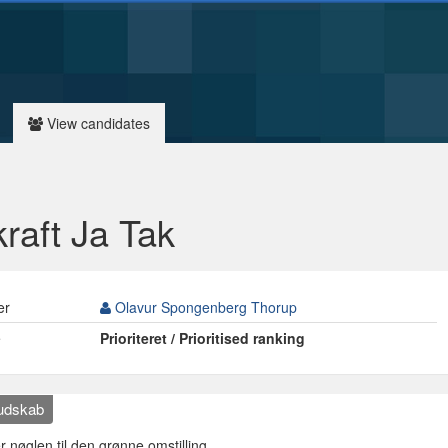
View candidates
raft Ja Tak
er
Olavur Spongenberg Thorup
e
Prioriteret / Prioritised ranking
budskab
r nøglen til den grønne omstilling.