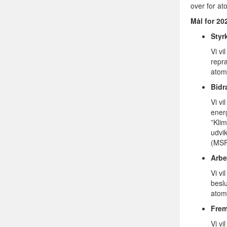
over for at
Mål for 20
Styr
Vi vi
repr
atomk
Bidr
Vi vi
ener
”Kli
udvi
(MSR
Arbe
Vi vi
besl
atom
Frem
Vi vi