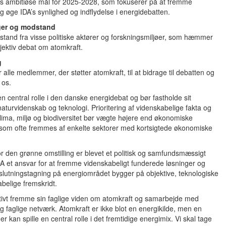
 os ambitiøse mål for 2025-2028, som fokuserer på at fremme
g øge IDA’s synlighed og indflydelse i energidebatten.
ger og modstand
tand fra visse politiske aktører og forskningsmiljøer, som hæmmer
bjektiv debat om atomkraft.
g
r alle medlemmer, der støtter atomkraft, til at bidrage til debatten og
 os.
 en central rolle i den danske energidebat og bør fastholde sit
naturvidenskab og teknologi. Prioritering af videnskabelige fakta og
klima, miljø og biodiversitet bør vægte højere end økonomiske
, som ofte fremmes af enkelte sektorer med kortsigtede økonomiske
vor den grønne omstilling er blevet et politisk og samfundsmæssigt
DA et ansvar for at fremme videnskabeligt funderede løsninger og
eslutningstagning på energiområdet bygger på objektive, teknologiske
belige fremskridt.
ktivt fremme sin faglige viden om atomkraft og samarbejde med
g faglige netværk. Atomkraft er ikke blot en energikilde, men en
er kan spille en central rolle i det fremtidige energimix. Vi skal tage