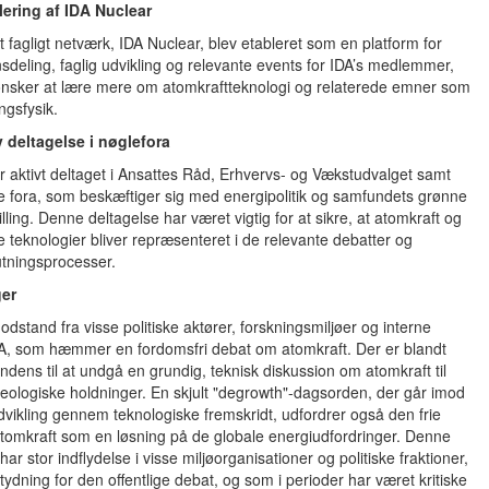
lering af IDA Nuclear
t fagligt netværk, IDA Nuclear, blev etableret som en platform for
sdeling, faglig udvikling og relevante events for IDA’s medlemmer,
ønsker at lære mere om atomkraftteknologi og relaterede emner som
ingsfysik.
v deltagelse i nøglefora
ar aktivt deltaget i Ansattes Råd, Erhvervs- og Vækstudvalget samt
e fora, som beskæftiger sig med energipolitik og samfundets grønne
lling. Denne deltagelse har været vigtig for at sikre, at atomkraft og
 teknologier bliver repræsenteret i de relevante debatter og
utningsprocesser.
ger
dstand fra visse politiske aktører, forskningsmiljøer og interne
IDA, som hæmmer en fordomsfri debat om atomkraft. Der er blandt
ndens til at undgå en grundig, teknisk diskussion om atomkraft til
ideologiske holdninger. En skjult "degrowth"-dagsorden, der går imod
vikling gennem teknologiske fremskridt, udfordrer også den frie
tomkraft som en løsning på de globale energiudfordringer. Denne
ar stor indflydelse i visse miljøorganisationer og politiske fraktioner,
ydning for den offentlige debat, og som i perioder har været kritiske