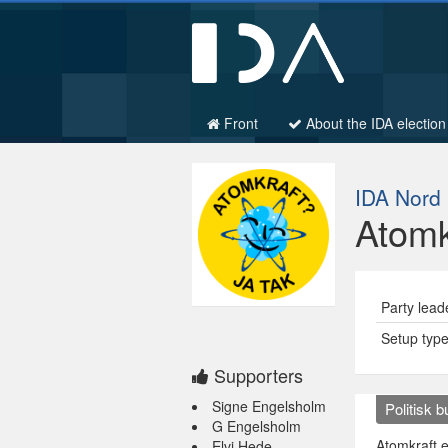
Front
About the IDA election
IDA Nord
Atomk
Party lead
Setup typ
Supporters
Signe Engelsholm
Politisk 
G Engelsholm
Atomkraft e
Elvi Hede-