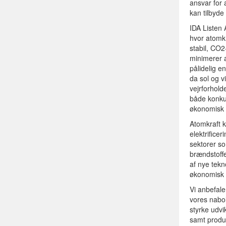
ansvar for
kan tilbyde
IDA Listen 
hvor atomkr
stabil, CO2
minimerer a
pålidelig e
da sol og v
vejrforhold
både konkur
økonomisk 
Atomkraft k
elektrifice
sektorer so
brændstoffe
af nye tekn
økonomisk 
Vi anbefal
vores nabol
styrke udvi
samt produk