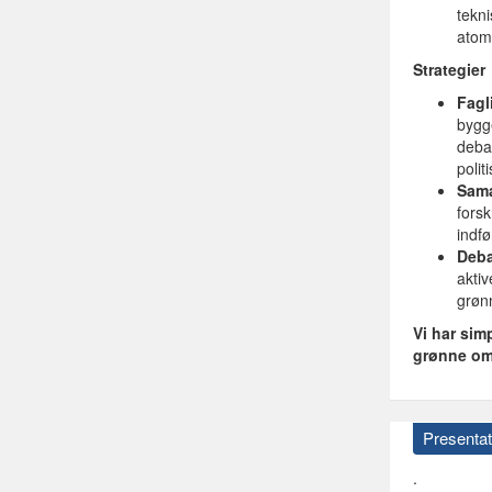
tekn
atom
Strategier
Fagl
bygge
debat
polit
Sama
forsk
indf
Deba
aktiv
grønn
Vi har sim
grønne oms
Presentat
.