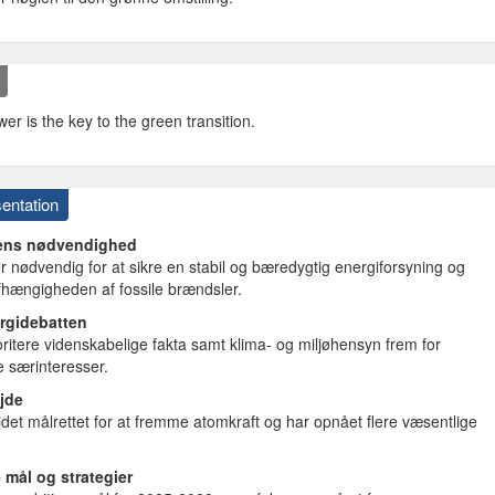
er is the key to the green transition.
entation
ens nødvendighed
r nødvendig for at sikre en stabil og bæredygtig energiforsyning og
fhængigheden af fossile brændsler.
ergidebatten
oritere videnskabelige fakta samt klima- og miljøhensyn frem for
 særinteresser.
jde
jdet målrettet for at fremme atomkraft og har opnået flere væsentlige
 mål og strategier