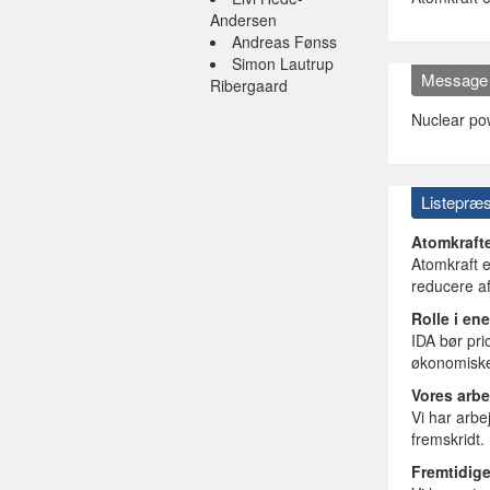
Andersen
Andreas Fønss
Simon Lautrup
Message
Ribergaard
Nuclear pow
Listepræs
Atomkraft
Atomkraft e
reducere a
Rolle i en
IDA bør pri
økonomiske
Vores arbe
Vi har arbe
fremskridt.
Fremtidige