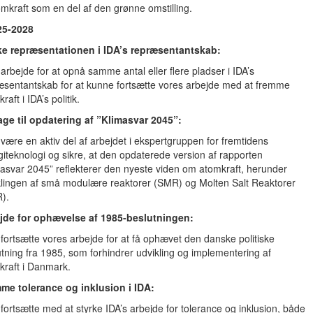
omkraft som en del af den grønne omstilling.
25-2028
ke repræsentationen i IDA’s repræsentantskab:
l arbejde for at opnå samme antal eller flere pladser i IDA’s
æsentantskab for at kunne fortsætte vores arbejde med at fremme
raft i IDA’s politik.
age til opdatering af ”Klimasvar 2045”:
l være en aktiv del af arbejdet i ekspertgruppen for fremtidens
giteknologi og sikre, at den opdaterede version af rapporten
masvar 2045” reflekterer den nyeste viden om atomkraft, herunder
klingen af små modulære reaktorer (SMR) og Molten Salt Reaktorer
).
jde for ophævelse af 1985-beslutningen:
l fortsætte vores arbejde for at få ophævet den danske politiske
utning fra 1985, som forhindrer udvikling og implementering af
kraft i Danmark.
me tolerance og inklusion i IDA:
l fortsætte med at styrke IDA’s arbejde for tolerance og inklusion, både