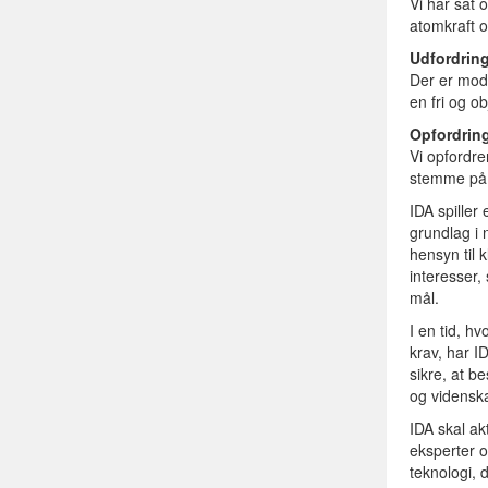
Vi har sat
atomkraft o
Udfordrin
Der er mods
en fri og o
Opfordrin
Vi opfordre
stemme på
IDA spiller
grundlag i 
hensyn til 
interesser
mål.
I en tid, h
krav, har I
sikre, at b
og videnska
IDA skal a
eksperter o
teknologi, d