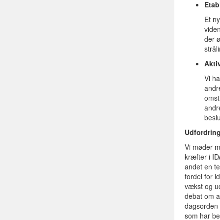
Etab
Et ny
viden
der 
strål
Akti
Vi h
andr
omsti
andre
besl
Udfordrin
Vi møder mo
kræfter i 
andet en te
fordel for 
vækst og ud
debat om a
dagsorden h
som har bet