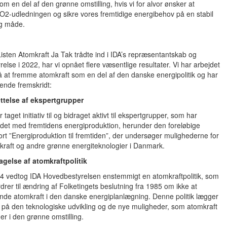
om en del af den grønne omstilling, hvis vi for alvor ønsker at
O2-udledningen og sikre vores fremtidige energibehov på en stabil
ig måde.
isten Atomkraft Ja Tak trådte ind i IDA’s repræsentantskab og
else i 2022, har vi opnået flere væsentlige resultater. Vi har arbejdet
å at fremme atomkraft som en del af den danske energipolitik og har
ende fremskridt:
ttelse af ekspertgrupper
r taget initiativ til og bidraget aktivt til ekspertgrupper, som har
jdet med fremtidens energiproduktion, herunder den foreløbige
ort ”Energiproduktion til fremtiden”, der undersøger mulighederne for
kraft og andre grønne energiteknologier i Danmark.
agelse af atomkraftpolitik
24 vedtog IDA Hovedbestyrelsen enstemmigt en atomkraftpolitik, som
drer til ændring af Folketingets beslutning fra 1985 om ikke at
nde atomkraft i den danske energiplanlægning. Denne politik lægger
 på den teknologiske udvikling og de nye muligheder, som atomkraft
der i den grønne omstilling.