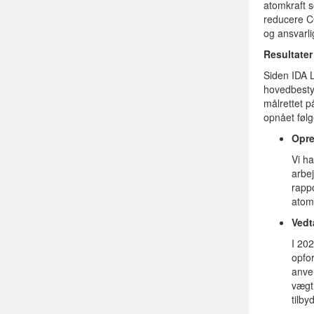
atomkraft s
reducere C
og ansvarl
Resultater
Siden IDA L
hovedbestyr
målrettet p
opnået følg
Opre
Vi ha
arbe
rapp
atom
Vedt
I 20
opfor
anve
vægt
tilby