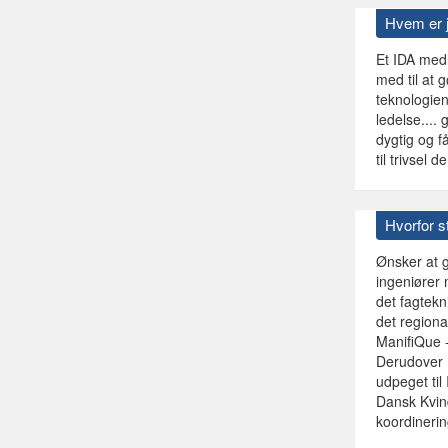
Hvem er 
Et IDA medl
med til at 
teknologien
ledelse....
dygtig og f
til trivsel
Hvorfor st
Ønsker at g
ingeniører 
det fagtekn
det regiona
ManifiQue 
Derudover 
udpeget til
Dansk Kvind
koordineri