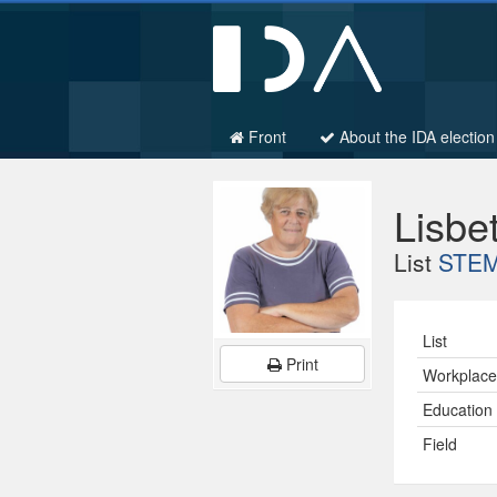
Front
About the IDA election
Lisbe
List
STEM 
List
Print
Workplac
Education
Field