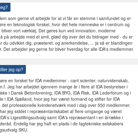
jeg?
em som gerne vil arbejde for at vi får en stemme i samfundet og er
gøre en teknologisk forskel, hvor det hele menneske er i centrum og
 bliver vort værktøj. Det gøres kun ved innovation, moderne
 gå på arbejde med et smil, glæd dig over det du bidrager med - du er
år du udviklet dig, præsteret, og anerkendelse, ... ja så er blandingen
 der. Det arbejder jeg gerne for bliver hverdag for alle IDA's medlemmer.
iller jeg op?
øre en forskel for IDA medlemmer - cant scienter, naturvidenskab,
m.f. Jeg har arbejdet igennem mange år i flere af IDA bestyrelser i
iske i Dansk Betonforening, IDA BYG, IDA Risk, IDA Lederforum og i
le i IDA Sjælland, hvor jeg har været formand og stifter for IDA
- det professionelle kvindenetværk med i dag over 550 medlemmer.
har jeg siddet i repræsentantskabet af flere omgange og været
 IDA's Ligestillingsudvalg samt IDA's repræsentant i en årrække i
eråd. Endelig har jeg haft en plads i de fagtekniske selskabers
ngsudvalg SKU.