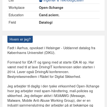
List
Ingeniør & TeknologiListen
Workplace
Open-Xchange
Education
Cand.scient.
Field
Datalogi
Hvem er jeg?
Født i Aarhus, opvokset i Helsingør - Uddannet datalog fra
Københavns Universitet (DIKU).
Formand for IDA IT og igang med at starte IDA AI op. Har
været med til at lave DrivingIT konferencen siden starten i
2014. Laver også DrivingAI konferencen.
Bestyrelsesmedlem i Rådet for Digital Sikkerhed.
Jeg arbejder til daglig i den tyske virksomhed Open-Xchange
hvor jeg arbejder med spam-håndtering, mail-policies og
sikkerhed. Jeg deltager aktivt i M3AAWG (Message,
Malware, Mobile Anti-Abuse Working Group), der er en
industri sammenslutning der arbejder på at bekæmpe og