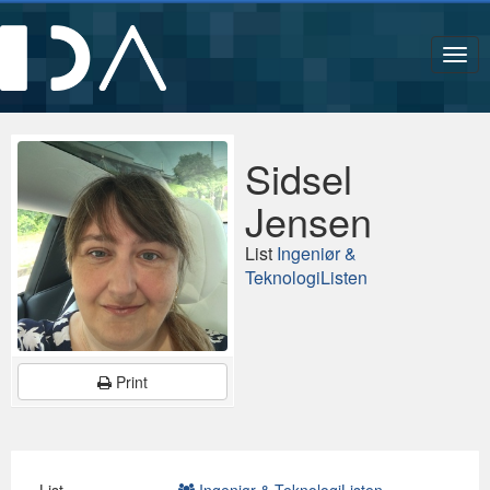
Navi
Sidsel
Jensen
List
Ingeniør &
TeknologiListen
Print