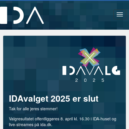
Navi
IDAvalget 2025 er slut
Tak for alle jeres stemmer!
Valgresultatet offentliggøres 8. april kl. 16.30 i IDA-huset og
live-streames på ida.dk.