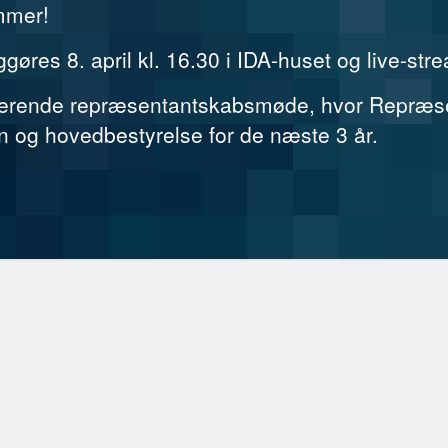
emmer!
iggøres 8. april kl. 16.30 i IDA-huset og live-st
tuerende repræsentantskabsmøde, hvor Repræse
n og hovedbestyrelse for de næste 3 år.