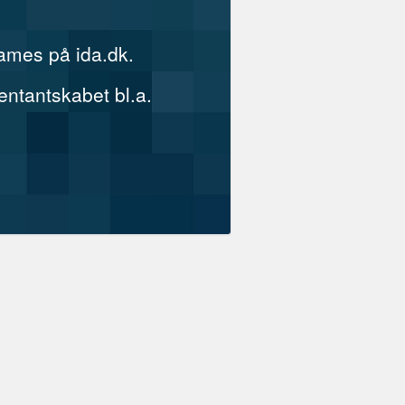
reames på ida.dk.
ntantskabet bl.a.