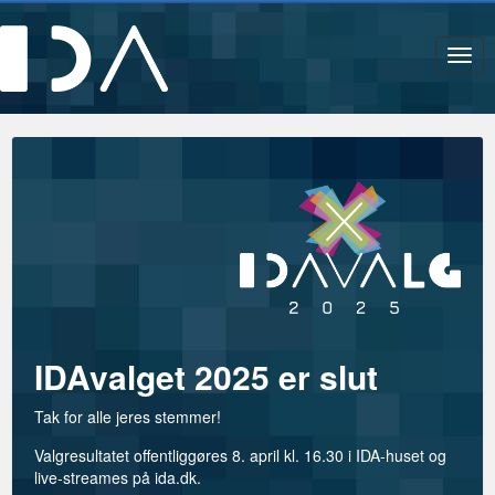
Navi
IDAvalget 2025 er slut
Tak for alle jeres stemmer!
Valgresultatet offentliggøres 8. april kl. 16.30 i IDA-huset og
live-streames på ida.dk.